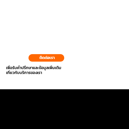
ติดต่อเรา
เพื่อรับคำปรึกษาและข้อมูลเพิ่มเติม
เกี่ยวกับบริการของเรา
Contact Us
Our Services
+66 92 593 2323,
บริษัท โมบิส โซลูชั่น
Products
Installation
+66 61 242 5656
จำกัด
Repair/Maintenance
Cleaning
(BELL)
HVAC Design and Installation for Large
292/6 ถนน
Structures
+66 86 876 5691
ประเสริฐมนูกิจ
(BIRD)
แขวงนวมินทร์ เขต