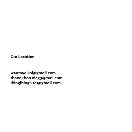
Our Location
weeraya.koi@gmail.com
thanakhon.nicg@gmail.com
lhinglhing5923@gmail.com