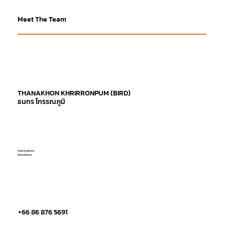
Meet The Team
THANAKHON KHRIRRONPUM (BIRD)
ธนกร ไกรรณภูมิ
Sales Engineer
วิศวกรฝ่ายขาย
+66 86 876 5691