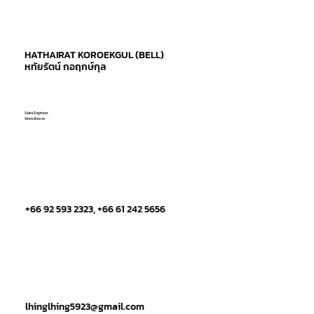
HATHAIRAT KOROEKGUL (BELL)
หทัยรัตน์ กอฤกษ์กุล
Sales Engineer
วิศวกรฝ่ายขาย
+66 92 593 2323, +66 61 242 5656
lhinglhing5923@gmail.com