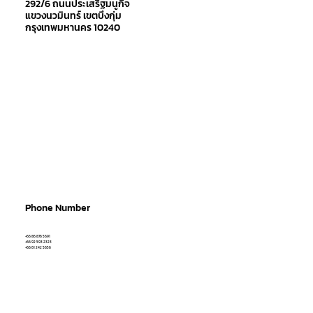
292/6 ถนนประเสริฐมนูกิจ
แขวงนวมินทร์ เขตบึงกุ่ม
กรุงเทพมหานคร 10240
Phone Number
+66 86 876 5691
+66 92 593 2323
+66 61 242 5656