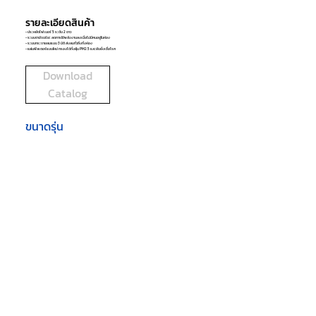
รายละเอียดสินค้า
- ประหยัดไฟเบอร์ 5 ระดับ 2 ดาว
- ระบบตาอัจฉริยะ ลดการใช้พลังงานลงเมื่อไม่มีคนอยู่ในห้อง
- ระบบกระจายลมแบบ 3 มิติ ส่งลมทั่วถึงทั้งห้อง
- แผ่นฟิลเตอร์แบบใหม่ กรองได้ทั้งฝุ่น PM2.5 และยับยั้งเชื้อโรค
Download
Catalog
ขนาดรุ่น