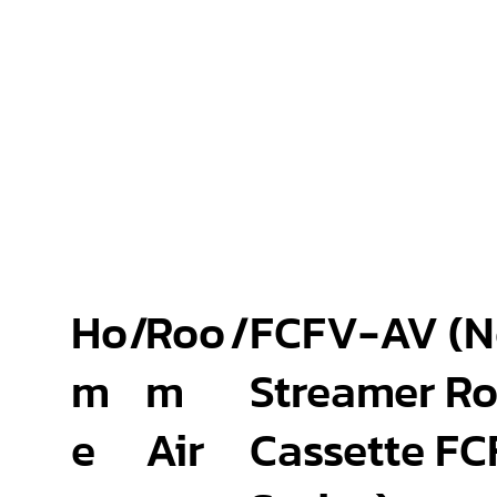
Ho
/
Roo
/
FCFV-AV (No
m
m
Streamer R
e
Air
Cassette F