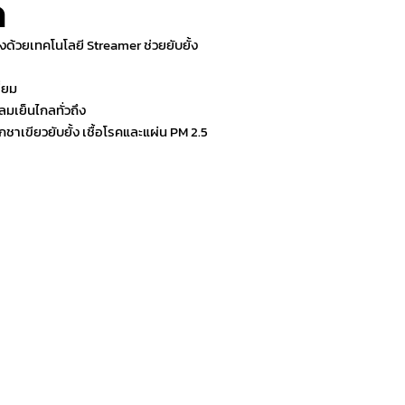
ด
้วยเทคโนโลยี Streamer ช่วยยับยั้ง
่ยม
มเย็นไกลทั่วถึง
เขียวยับยั้ง เชื้อโรคและแผ่น PM 2.5