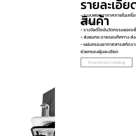
รายละเอีย
- ระบบฟอกอากาศภายในเครื่องด
สินค้า
เชื้อโรค
- รางวัลดีไซน์นวัตกรรมยอดเยี
- ส่งลมกระจายรอบทิศทาง ส่งล
- แผ่นกรองอากาศสารสกัดจากชา
ช่วยกรองฝุ่นละเอียด
Download Catalog