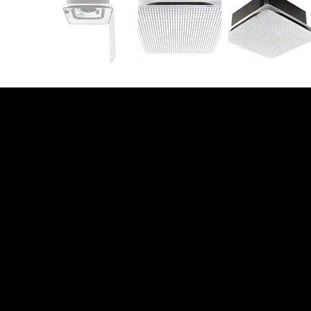
บริษัท โมบิส โซลูชั่น
จำกัด
292/6 ถนน