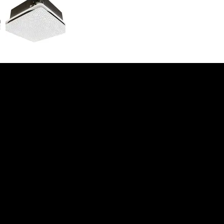
Our Services
Products
Installation
Repair/Maintenance
Cleaning
HVAC Design and Installation for
Large Structures