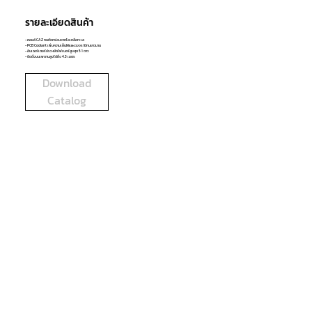
รายละเอียดสินค้า
- คอยล์ CAZ ทนกัดกร่อนจากไอเกลือทะเล
- PCB Coolant เพิ่มความเย็นให้แผงวงจร ใช้ทนยาวนาน
- อินเวอร์เตอร์ประหยัดไฟเบอร์สูงสุด 5 1 ดาว
- ติดตั้งบนเพดานสูงได้ถึง 4.3 เมตร
Download
Catalog