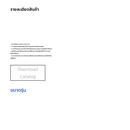
รายละเอียดสินค้า
- ประหยัดไฟ เบอร์ 5 ระดับ 2 ดาว
- ระบบฟอกอากาศภายในเครื่องด้วยเทคโนโลยี Streamer
- ระบบทำความสะอาดเครื่องอัตโนมัติ ล้างและเป่าแห้ง ช่วยยับยั้งเชื้อโรค
- แผ่นฟิลเตอร์เพื่อคุณภาพอากาศที่ดี กรองได้ทั้งฝุ่น PM2.5 และช่วย
ยับยั้งเชื้อโรค
- ระบบตาอัจฉริยะ ตรวจจับการเคลื่อนไหว ลดการใช้พลังงานเมื่อไม่มีคน
อยู่ในห้อง
Download
Catalog
ขนาดรุ่น