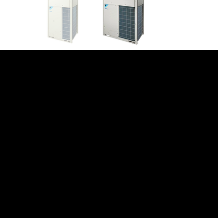
บริษัท โมบิส โซลูชั่น
จำกัด
292/6 ถนน