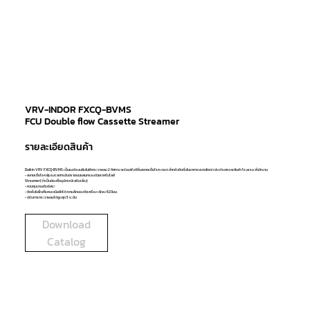
VRV-INDOR FXCQ-BVMS
FCU Double flow Cassette Streamer
รายละเอียดสินค้า
Daikin VRV FXCQ-BVMS เป็นแอร์แบบฝังในฝ้ากระจายลม 2 ทิศทาง พร้อมฟังก์ชั่นสลายเชื้อโรค เหมาะสำหรับติดตั้งในอาคารขนาดใหญ่ เช่น ห้างสรรพสินค้า โรงแรม สำนักงาน
- สลายเชื้อโรค ฝุ่น และสสารอันตรายบนแผ่นกรองด้วยเทคโนโลยี
Streamer(จำเป็นต้องซื้ออุปกรณ์เสริมเพิ่ม)
- ควบคุมบานสวิงอิสระ
- ติดตั้งในพื้นที่แคบเหนือฝ้าได้ ความลึกของตัวเครื่อง เพียง 620มม.
- ปรับการกระจายลมได้สูงสุด 5 ระดับ
Download
Catalog