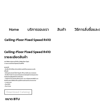
Home
บริการของเรา
สินค้า
วิธีการสั่งซื้อและชำระ
Ceiling-Floor Fixed Speed R410
Ceiling-Floor Fixed Speed R410
รายละเอียดสินค้า
แอร์ Midea ชนิดแขวน/ตั้งพื้น (Ceiling-floor Type)
ระบบธรรมดา(Fixed Speed) น้ำยาR410
คุณสมบัติ
- ฟังก์ชั่น 3D Airflow ปรับบาททิศทางลมได้ทั้งแนวนอนและแนวดิ่ง
อัติโนมัติ
- ติดตั้งอุปกรณ์เสริม ปั๊มน้ำ ได้สูงถึง 750 มม ติดตั้งง่าย สะดวกสบาย
- ฟังก์ชั่น Fresh Air สามารถเปิดลมรับอากาศบริสุทธิ์จากภายนอกเข้ามา
โดยผ่านท่อลมที่ถูกติดตั้งไว้จากตัวเครื่อง
- ง่ายต่อการบำรุงรักษาและให้การบริการ เพราะชิ้นส่วนมากกว่า60% ของ
ตัวเครื่องสามารถใช้กับเครื่องรุ่นอื่นได้ หมดกังวลเรื่องการหาอะไหล่
- ระบบธรรมดา
- น้ำยา R410
- รีโมท ไร้สาย
Download Catalog
ขนาด BTU