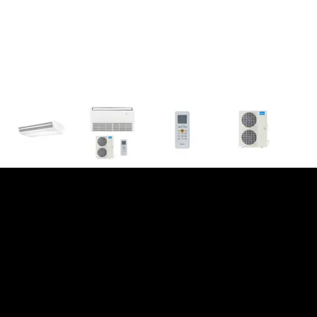
Contact Us
Our Services
+66 92 593 2323,
บริษัท โมบิส โซลูชั่น
Products
Installation
+66 61 242 5656
จำกัด
Repair/Maintenance
Cleaning
(BELL)
HVAC Design and Installation for Large
292/6 ถนน
Structures
+66 86 876 5691
ประเสริฐมนูกิจ
(BIRD)
แขวงนวมินทร์ เขต
sales@mobizits.
บึงกุ่ม
com
กรุงเทพมหานคร
thanakhon.nicg
10240
@gmail.com