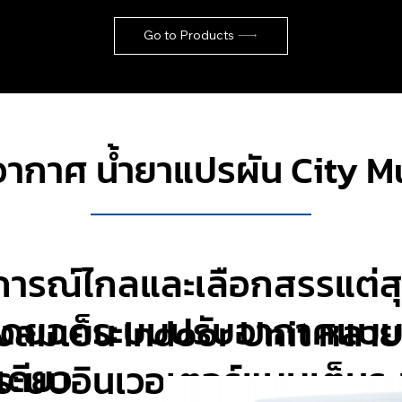
Go to Products
ากาศ น้ำยาแปรผัน City Mu
องการณ์ไกลและเลือกสรรแต่
บสุดยอดระบบปรับอากาศแบ
่งลมเย็น Indoor Unit หลาย
เดียว
ะบบอินเวอเตอร์แบบเต็มระ