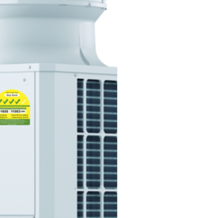
าพสูงรองรับ
งงาน ทำงาน