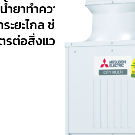
น้ำยาทำความเย็นประสิทธิภ
ยาระยะไกล ช่วยประหยัดพลั
ิตรต่อสิ่งแวดล้อม