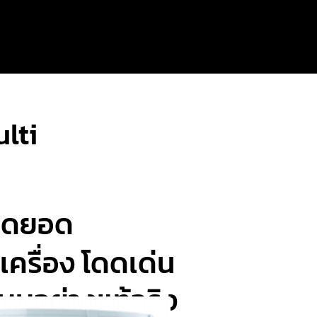
lti
สุดยอด
บ
เครื่อง โดดเด่น
บบอย่างแท้จริง