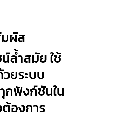
ัมผัส
์ล้ำสมัย ใช้
ด้วยระบบ
ทุกฟังก์ชันใน
จต้องการ