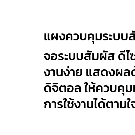
แผงควบคุมระบบส
จอระบบสัมผัส ดีไซน
งานง่าย แสดงผล
ดิจิตอล ให้ควบคุม
การใช้งานได้ตามใ